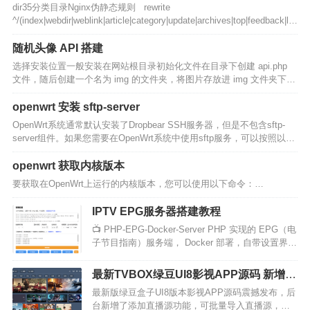
dir35分类目录Nginx伪静态规则 rewrite
^/(index|webdir|weblink|article|category|update|archives|top|feedback|lin
k|…
随机头像 API 搭建
选择安装位置一般安装在网站根目录初始化文件在目录下创建 api.php
文件，随后创建一个名为 img 的文件夹，将图片存放进 img 文件夹下<?
php $img_array = glob('img/*…
openwrt 安装 sftp-server
OpenWrt系统通常默认安装了Dropbear SSH服务器，但是不包含sftp-
server组件。如果您需要在OpenWrt系统中使用sftp服务，可以按照以下
步骤安装：连接到您的OpenWrt设备，通过SSH登录到系统中。更新软
件包列…
openwrt 获取内核版本
要获取在OpenWrt上运行的内核版本，您可以使用以下命令：…
IPTV EPG服务器搭建教程
📺 PHP-EPG-Docker-Server PHP 实现的 EPG（电
子节目指南）服务端， Docker 部署，自带设置界
面、台标管理，支持 DIYP & 百川 、 超…
最新TVBOX绿豆UI8影视APP源码 新增带
直播管理以及加密功能
最新版绿豆盒子UI8版本影视APP源码震撼发布，后
台新增了添加直播源功能，可批量导入直播源，并