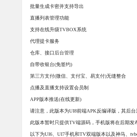
批量生成卡密并支持导出
直播列表管理功能
支持在线升级TVBOX系统
代理提卡服务
仓库、接口
后台管理
自带
收银台
(免签约)
第
三方支付
(微信、
支付宝
、
易支付
)无缝整合
点播及直播支持设置会员制
APP版本推送(在线更新)
请注意，此版本为UI8前端APK反编译版，其后
此版本暂时只提供TV端源码，手机版将在后期发
以下为UI6、UI7手机和TV双端版本以及神马、tv