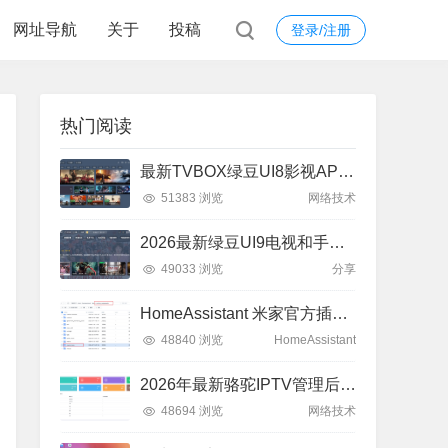
网址导航
关于
投稿
登录/注册
热门阅读
最新TVBOX绿豆UI8影视APP源码 新增带直播管理以及加密功能
51383 浏览
网络技术
2026最新绿豆UI9电视和手机双端分享
49033 浏览
分享
HomeAssistant 米家官方插件安装教程
48840 浏览
HomeAssistant
2026年最新骆驼IPTV管理后台对接群晖，DIYP双端接入
48694 浏览
网络技术