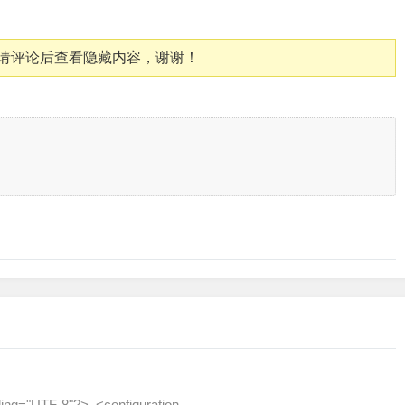
请评论后查看隐藏内容，谢谢！
。
g="UTF-8"?> <configuration…