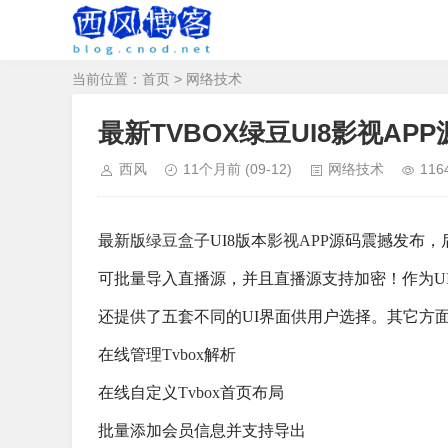
当前位置：
首页
>
网络技术
最新TVBOX绿豆UI8影视A
西风
11个月前
(09-12)
网络技术
116
最新版
绿豆盒子
UI8版本
影视APP
源码震撼发布，
可批量导入直播源，并且直播源支持加密！作为UI
还提供了五套不同的UI界面供用户选择。其它方
在线管理
Tvbox
解析
在线自定义
Tvbox
首页布局
批量添加会员信息并支持导出