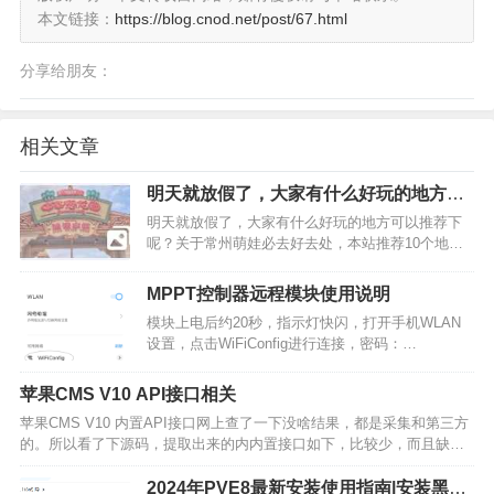
本文链接：
https://blog.cnod.net/post/67.html
分享给朋友：
相关文章
明天就放假了，大家有什么好玩的地方可
以推荐下呢？
明天就放假了，大家有什么好玩的地方可以推荐下
呢？关于常州萌娃必去好去处，本站推荐10个地
方，分别是中华恐龙园、茅山森林世界景区、淹城
春秋乐园、天目湖南山竹海景区、环球动漫嬉戏
MPPT控制器远程模块使用说明
谷、茅山东方盐湖城·道天下、太湖湾露营谷、花谷
模块上电后约20秒，指示灯快闪，打开手机WLAN
奇缘旅游景区、新龙生…
设置，点击WiFiConfig进行连接，密码：
12345678。连接设备后自动跳转到WiFi网络配置页
面，输入你的WIFI名称和密码，注意只能选择2.4G
苹果CMS V10 API接口相关
网络，然后提交，等待30秒后闪灯熄灭再…
苹果CMS V10 内置API接口网上查了一下没啥结果，都是采集和第三方
的。所以看了下源码，提取出来的内内置接口如下，比较少，而且缺乏
一些字段，还是要自己写才行，供参考。苹果CMS V10 API接口相关影
片接口url：/api.php/p…
2024年PVE8最新安装使用指南|安装黑群