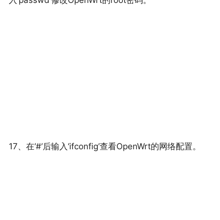
入‘passwd’修改OpenWrt的root密码。
17、在‘#’后输入‘ifconfig’查看OpenWrt的网络配置。