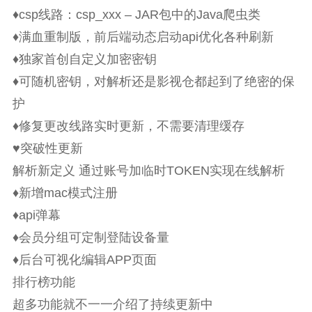
♦csp线路：csp_xxx – JAR包中的Java爬虫类
♦满血重制版，前后端动态启动api优化各种刷新
♦独家首创自定义加密密钥
♦可随机密钥，对解析还是影视仓都起到了绝密的保
护
♦修复更改线路实时更新，不需要清理缓存
♥突破性更新
解析新定义 通过账号加临时TOKEN实现在线解析
♦新增mac模式注册
♦api弹幕
♦会员分组可定制登陆设备量
♦后台可视化编辑APP页面
排行榜功能
超多功能就不一一介绍了持续更新中