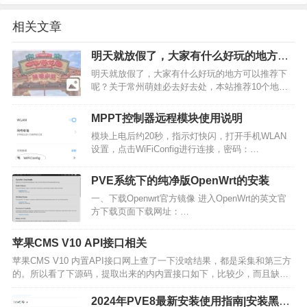
相关文章
明天就放假了，大家有什么好玩的地方可
以推荐下呢？
明天就放假了，大家有什么好玩的地方可以推荐下
呢？关于常州萌娃必去好去处，本站推荐10个地
方，分别是中华恐龙园、茅山森林世界景区、淹城
春秋乐园、天目湖南山竹海景区、环球动漫嬉戏
MPPT控制器远程模块使用说明
谷、茅山东方盐湖城·道天下、太湖湾露营谷、花谷
模块上电后约20秒，指示灯快闪，打开手机WLAN
奇缘旅游景区、新龙生…
设置，点击WiFiConfig进行连接，密码：
12345678。连接设备后自动跳转到WiFi网络配置页
面，输入你的WIFI名称和密码，注意只能选择2.4G
PVE系统下的纯净版OpenWrt的安装
网络，然后提交，等待30秒后闪灯熄灭再…
一、下载Openwrt官方镜像 进入OpenWrt的英文官
方下载页面下载网址：
https://downloads.openwrt.org选择最新的稳定版本
Stable Release OpenWrt 22.03.3我们需要的是X8…
苹果CMS V10 API接口相关
苹果CMS V10 内置API接口网上查了一下没啥结果，都是采集和第三方
的。所以看了下源码，提取出来的内内置接口如下，比较少，而且缺乏
一些字段，还是要自己写才行，供参考。苹果CMS V10 API接口相关影
片接口url：/api.php/p…
2024年PVE8最新安装使用指南|安装黑群