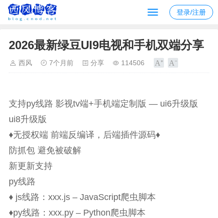
登录/注册
2026最新绿豆UI9电视和手机双端分享
西风
7个月前
分享
114506
支持py线路 影视tv端+手机端定制版 — ui6升级版
ui8升级版
♦无授权端 前端反编译，后端插件源码♦
防抓包 避免被破解
新更新支持
py线路
♦ js线路：xxx.js – JavaScript爬虫脚本
♦py线路：xxx.py – Python爬虫脚本